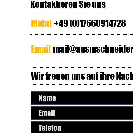
Kontaktieren Sie uns
Mobil
+49 (0)17660914728
Email
mail@ausmschneider
Wir freuen uns auf ihre Nac